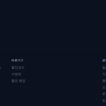
바로가기
관
할인코드
알
.
이벤트
가
할인 랜딩
멤
오
주
전