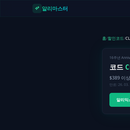
본문으로 건너뛰기
알리마스터
홈
/
할인코드
/
CL
16주년 Anni
코드
C
$
389
이상
만료:
26. 03.
알리익