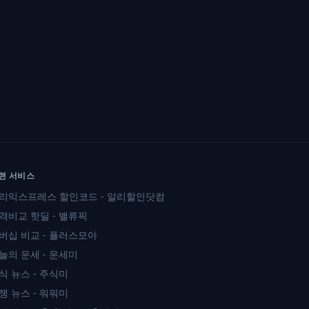
련 서비스
리익스프레스 할인코드 - 알리할인닷컴
격비교 핫딜 - 밸류픽
버십 비교 - 플러스모아
늘의 운세 - 운세미
식 뉴스 - 주식미
쟁 뉴스 - 워워미