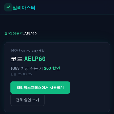
본문으로 건너뛰기
알리마스터
홈
/
할인코드
/
AELP60
16주년 Anniversary 세일
코드
AELP60
$
389
이상 주문 시
$
60
할인
만료:
26. 03. 25.
알리익스프레스에서 사용하기
전체 할인 보기