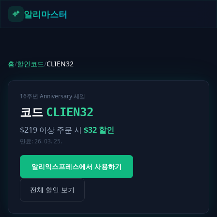
본문으로 건너뛰기
알리마스터
홈
/
할인코드
/
CLIEN32
16주년 Anniversary 세일
코드
CLIEN32
$
219
이상 주문 시
$
32
할인
만료:
26. 03. 25.
알리익스프레스에서 사용하기
전체 할인 보기