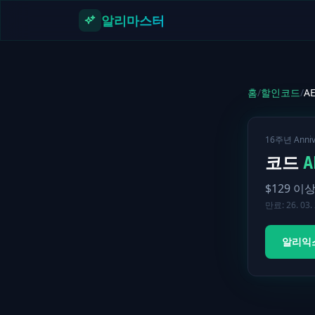
본문으로 건너뛰기
알리마스터
홈
/
할인코드
/
AE
16주년 Anni
코드
A
$
129
이상
만료:
26. 03.
알리익