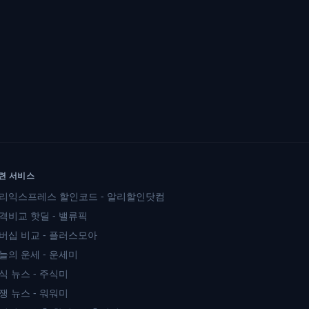
련 서비스
리익스프레스 할인코드 - 알리할인닷컴
격비교 핫딜 - 밸류픽
버십 비교 - 플러스모아
늘의 운세 - 운세미
식 뉴스 - 주식미
쟁 뉴스 - 워워미