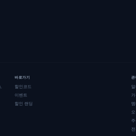
바로가기
관
할인코드
알
.
이벤트
가
할인 랜딩
멤
오
주
전